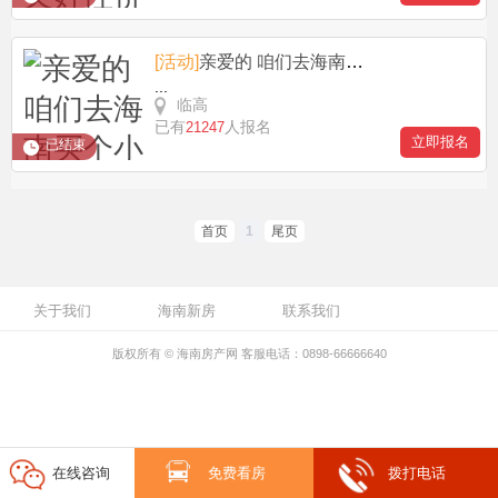
[活动]
亲爱的 咱们去海南买个小房子，做对幸福的两口子
...
临高
已有
人报名
21247
立即报名
已结束
首页
1
尾页
关于我们
海南新房
联系我们
版权所有 © 海南房产网 客服电话：0898-66666640
在线咨询
免费看房
拨打电话