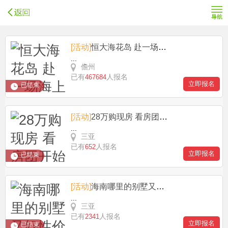
[活动]
恒大海花岛 赴一场海上欢歌，开启美好岛居生活
...
儋州
已有
人报名
467684
立即报名
已结束
[活动]
28万购现房 看房团开始啦 海南岛安家
...
三亚
已有
人报名
652
立即报名
已结束
[活动]
海南哪里的别墅又好性价比又高？
...
三亚
已有
人报名
2341
立即报名
已结束