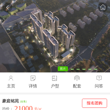
图片
主页
详情
户型
配套
问答
豪庭铭苑
[在售]
报名团购
21000
均价：
元/㎡