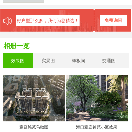
免费询问
好户型那么多，我们为您精选！
相册一览
效果图
实景图
样板间
交通图
豪庭铭苑鸟瞰图
海口豪庭铭苑小区效果