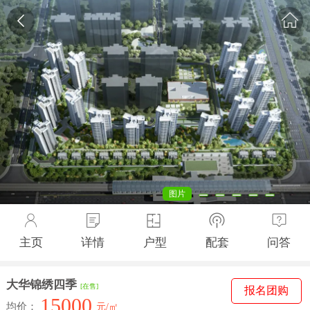
图片
主页
详情
户型
配套
问答
大华锦绣四季
[在售]
报名团购
15000
均价：
元/㎡