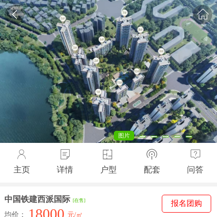
图片
主页
详情
户型
配套
问答
中国铁建西派国际
[在售]
报名团购
18000
均价：
元/㎡