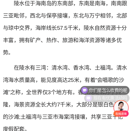
陵水位于海南岛的东南部，东南是南海，南南跟
三亚毗邻，西北与保亭接壤，东北与万宁相邻，北部
与琼中交界，海岸线长57.5千米，陵水自然资源十分
丰富，拥有矿产、热作、旅游和海洋资源等诸多优
势。
在陵水有三湾：清水湾、香水湾、土福湾。清水
湾海水质量高，能见度高达25米，有着“会唱歌的沙
你们是怎么收费的呢
滩”之称，全世界仅3个地方有。香水湾毗邻万宁兴
现在有优惠活动吗
隆，海景资源全长大约7千米，大部分是银白色洁净
的沙滩;土福湾与三亚市海棠湾接壤，共享三亚千亿
度假配套。